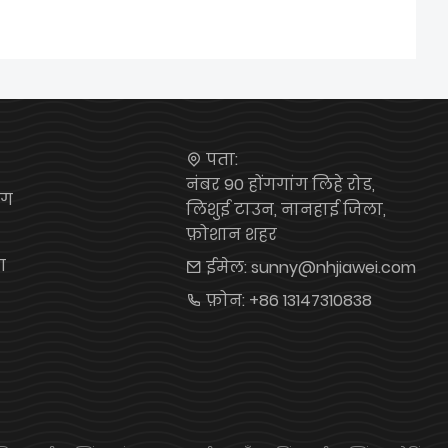
पता:
नंबर 90 होंगगांग लिहे रोड,
ंग
लिशुई टाउन, नानहाई जिला,
फ़ोशान शहर
ग
ईमेल:
sunny@nhjiawei.com
फ़ोन:
+86 13147310838