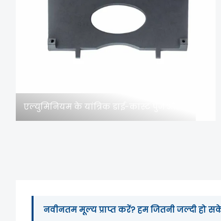
एल्युमिनियम के यांत्रिक डाई-कास्ट पुर्जे और डाई कास्टिंग मोल्ड: औद्योगिक मशीनरी में सटीकता और स्थायित्व को बढ़ावा देना
नवीनतम मूल्य प्राप्त करें? हम जितनी जल्दी हो सके 