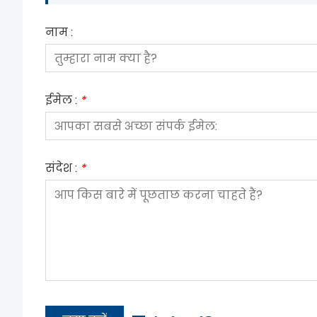
नाम :
ईमेल :
*
संदेश :
*