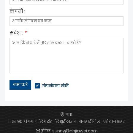
प्रकाश कंपनियों का स्वागत करते हैं।
कंपनी :
संदेश :
*
जमा करें
गोपनीयता नीति
पता:
नंबर 90 होंगगांग लिहे रोड, लिशुई टाउन, नानहाई जिला, फ़ोशान शहर
ईमेल:
sunny@nhjiawei.com