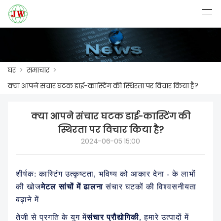
العربية
Български
Deutsch
English
घर
>
समाचार
>
क्या आपने संचार घटक डाई-कास्टिंग की स्थिरता पर विचार किया है?
घर
क्या आपने संचार घटक डाई-कास्टिंग की
उत्पाद
स्थिरता पर विचार किया है?
समाचार
2024-06-05 15:00
मामला
शीर्षक: कास्टिंग उत्कृष्टता, भविष्य को आकार देना - के लाभों
फैक्ट्री शो
की खोज
मेटल सांचों में ढालना
संचार घटकों की विश्वसनीयता
बढ़ाने में
हमसे संपर्क करें
तेजी से प्रगति के युग में
संचार प्रौद्योगिकी
, हमारे उत्पादों में