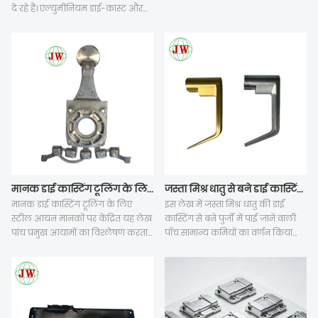
दे रहे हैं। एल्युमीनियम डाई-कास्ट और
दिवसों तक भिन्न हो सकता है। बैच डाई
नॉन-स्टिक कुकवेयर, बीबीक्यू
कास्टिंग में हवा के छेद और फ्लैश जैसी
एक्सेसरीज़ और टेफ्लॉन पैन के साथ,
अनसुलझी खामियों के कारण मोल्ड में
सबसे आगे हैं। सर्वोत्तम नॉनटॉक्सिक
बार-बार सुधार करना पड़ता है और इससे
नॉनस्टिक पैन की खोज ने क्रांतिकारी
डिलीवरी की अवधि काफी बढ़ जाती है।
प्रगति को जन्म दिया है। हमारी कंपनी
ड्राइंग संशोधन में देरी भी पूरे शेड्यूल को
प्रीमियम नॉनटॉक्सिक नॉनस्टिक
प्रभावित करती है। निर्माता समानांतर
कुकवेयर, टिकाऊपन, सुरक्षा और प्रदर्शन
प्रसंस्करण, पूर्व-पुष्टि किए गए तकनीकी
के साथ इस मामले में अग्रणी है।
विनिर्देशों और पूर्व-सिमुलेशन के माध्यम
एल्यूमीनियम डाई-कास्ट टिकाऊपन से
से लगने वाले समय को कम कर सकते
लेकर बेहतर नॉन-स्टिक कोटिंग तक,
हैं, जिससे परीक्षण के बाद के पुनर्कार्य को
हमारे उत्पाद पाक उत्कृष्टता को फिर से
कम किया जा सकता है और खरीदारों को
परिभाषित करते हैं।
उचित बफर दिनों के साथ परियोजना की
जस्ता मिश्र धातु से बने डाई कास्टिंग पार्ट्स में आमतौर पर कौन-कौन से दोष पाए जाते हैं?
मानक डाई कास्टिंग टूलिंग के लिए आप किस प्रकार की स्टील सामग्री का उपयोग करते हैं?
समय-सीमा तय करने में मदद मिलती है।
इस लेख में जस्ता मिश्र धातु की डाई
मानक डाई कास्टिंग टूलिंग के लिए
कास्टिंग से बने पुर्जों में पाई जाने वाली
स्टील आयन मानकों पर केंद्रित यह लेख
पाँच सामान्य कमियों का वर्णन किया
पांच प्रमुख आयामों का विश्लेषण करता
गया है, जिनमें विशिष्ट सफेद जंग,
है: उच्च दबाव डाई कास्टिंग स्टील के लिए
आंतरिक छिद्र और सिकुड़न गुहा, सतह
प्रदर्शन आवश्यकताएं, मुख्यधारा के हॉट-
पर कोल्ड शट, आयामी विकृति, डाई
वर्क स्टील ग्रेड की तुलना, स्टील की
स्टिकिंग और बर्र शामिल हैं।
गुणवत्ता बैच डाई कास्टिंग दोषों को कैसे
एल्युमीनियम डाई कास्टिंग से भिन्न,
कम करती है, एल्यूमीनियम डाई कास्टिंग
जस्ता डाई कास्टिंग अपनी सक्रिय
पार्ट्स के उत्पादन और सीएनसी मशीनिंग