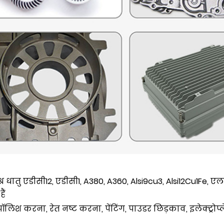
र धातु एडीसी12, एडीसी1, A380, A360, Alsi9cu3, Alsi12Cu1Fe, 
ैं
िश करना, रेत नष्ट करना, पेंटिंग, पाउडर छिड़काव, इलेक्ट्रोप्ल