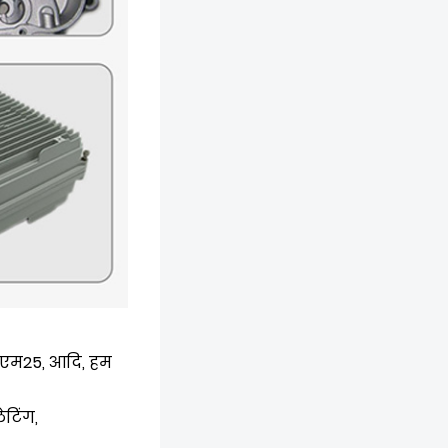
एलएम25, आदि, हम
ेटिंग,