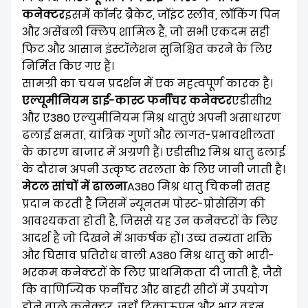
कनेक्टर
इसमें कॉर्नर ब्रैकेट, जॉइंट स्लीव, लॉकिंग पिन
और असेंबली क्लिप शामिल हैं, जो सभी एकदम सही
फिट और आसान इंस्टॉलेशन सुनिश्चित करने के लिए
निर्मित किए गए हैं।
सामग्री का चयन प्रदर्शन में एक महत्वपूर्ण कारक है।
एल्यूमीनियम डाई-कास्ट फर्नीचर कनेक्टर
एडीसी12
और ए380 एल्युमीनियम मिश्र धातुएं अपनी असाधारण
ढलाई क्षमता, यांत्रिक गुणों और लागत-प्रभावशीलता
के कारण बाजार में अग्रणी हैं। एडीसी12 मिश्र धातु ढलाई
के दौरान अपनी उत्कृष्ट तरलता के लिए जानी जाती है।
मेटल सांचों में ढालना
A380 मिश्र धातु चिकनी सतह
प्रदान करती है जिसमें न्यूनतम पोस्ट-प्रोसेसिंग की
आवश्यकता होती है, जिससे यह उन कनेक्टरों के लिए
आदर्श है जो दिखने में आकर्षक हों। उच्च तन्यता शक्ति
और घिसाव प्रतिरोध वाली A380 मिश्र धातु को भारी-
भरकम कनेक्टरों के लिए प्राथमिकता दी जाती है, जैसे
कि वाणिज्यिक फर्नीचर और बाहरी सीटों में उपयोग
होने वाले कनेक्टर, जहाँ टिकाऊपन और भार वहन