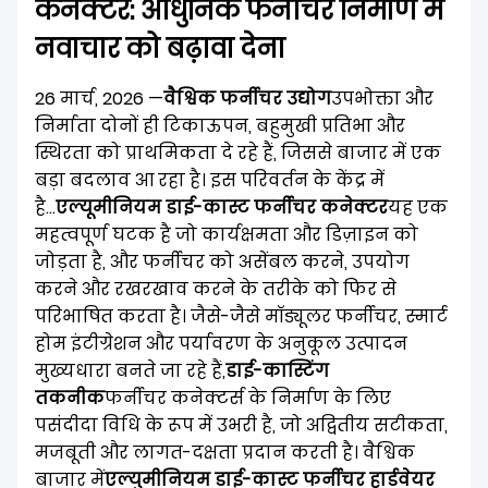
कनेक्टर: आधुनिक फर्नीचर निर्माण में
हमारे बारे में
नवाचार को बढ़ावा देना
26 मार्च, 2026 —
वैश्विक फर्नीचर उद्योग
उपभोक्ता और
निर्माता दोनों ही टिकाऊपन, बहुमुखी प्रतिभा और
स्थिरता को प्राथमिकता दे रहे हैं, जिससे बाजार में एक
बड़ा बदलाव आ रहा है। इस परिवर्तन के केंद्र में
है...
एल्यूमीनियम डाई-कास्ट फर्नीचर कनेक्टर
यह एक
महत्वपूर्ण घटक है जो कार्यक्षमता और डिज़ाइन को
जोड़ता है, और फर्नीचर को असेंबल करने, उपयोग
करने और रखरखाव करने के तरीके को फिर से
परिभाषित करता है। जैसे-जैसे मॉड्यूलर फर्नीचर, स्मार्ट
होम इंटीग्रेशन और पर्यावरण के अनुकूल उत्पादन
मुख्यधारा बनते जा रहे हैं,
डाई-कास्टिंग
तकनीक
फर्नीचर कनेक्टर्स के निर्माण के लिए
पसंदीदा विधि के रूप में उभरी है, जो अद्वितीय सटीकता,
मजबूती और लागत-दक्षता प्रदान करती है। वैश्विक
बाजार में
एल्युमीनियम डाई-कास्ट फर्नीचर हार्डवेयर