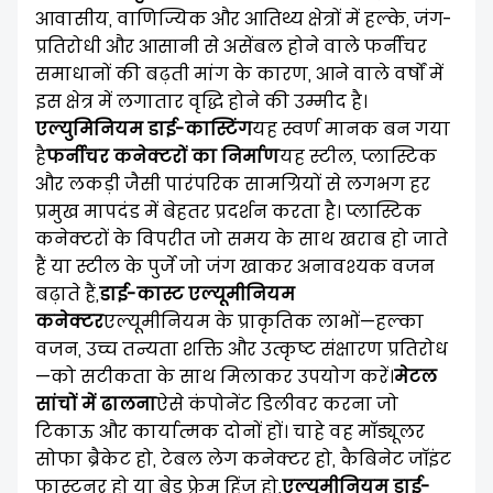
आवासीय, वाणिज्यिक और आतिथ्य क्षेत्रों में हल्के, जंग-
प्रतिरोधी और आसानी से असेंबल होने वाले फर्नीचर
समाधानों की बढ़ती मांग के कारण, आने वाले वर्षों में
इस क्षेत्र में लगातार वृद्धि होने की उम्मीद है।
एल्युमिनियम डाई-कास्टिंग
यह स्वर्ण मानक बन गया
है
फर्नीचर कनेक्टरों का निर्माण
यह स्टील, प्लास्टिक
और लकड़ी जैसी पारंपरिक सामग्रियों से लगभग हर
प्रमुख मापदंड में बेहतर प्रदर्शन करता है। प्लास्टिक
कनेक्टरों के विपरीत जो समय के साथ खराब हो जाते
हैं या स्टील के पुर्जे जो जंग खाकर अनावश्यक वजन
बढ़ाते हैं,
डाई-कास्ट एल्यूमीनियम
कनेक्टर
एल्यूमीनियम के प्राकृतिक लाभों—हल्का
वजन, उच्च तन्यता शक्ति और उत्कृष्ट संक्षारण प्रतिरोध
—को सटीकता के साथ मिलाकर उपयोग करें।
मेटल
सांचों में ढालना
ऐसे कंपोनेंट डिलीवर करना जो
टिकाऊ और कार्यात्मक दोनों हों। चाहे वह मॉड्यूलर
सोफा ब्रैकेट हो, टेबल लेग कनेक्टर हो, कैबिनेट जॉइंट
फास्टनर हो या बेड फ्रेम हिंज हो,
एल्यूमीनियम डाई-