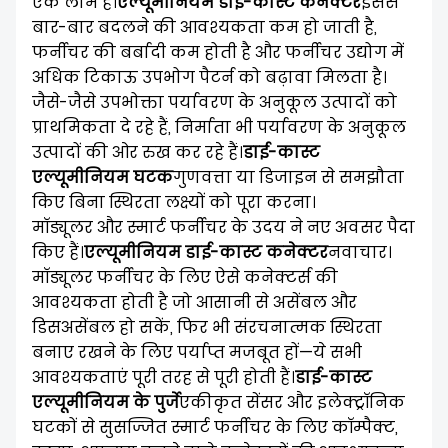
एक लाभ है।
एल्यूमीनियम डाई-कास्ट कनेक्टर
इससे
बार-बार बदलने की आवश्यकता कम हो जाती है,
फर्नीचर की बर्बादी कम होती है और फर्नीचर उद्योग में
अधिक टिकाऊ उपभोग पैटर्न को बढ़ावा मिलता है।
जैसे-जैसे उपभोक्ता पर्यावरण के अनुकूल उत्पादों को
प्राथमिकता दे रहे हैं, निर्माता भी पर्यावरण के अनुकूल
उत्पादों की ओर रुख कर रहे हैं।
डाई-कास्ट
एल्यूमीनियम घटक
गुणवत्ता या डिजाइन से समझौता
किए बिना स्थिरता लक्ष्यों को पूरा करना।
मॉड्यूलर और स्मार्ट फर्नीचर के उदय ने नए अवसर पैदा
किए हैं।
एल्यूमीनियम डाई-कास्ट कनेक्टर
नवाचार।
मॉड्यूलर फर्नीचर के लिए ऐसे कनेक्टर्स की
आवश्यकता होती है जो आसानी से असेंबल और
डिसअसेंबल हो सकें, फिर भी संरचनात्मक स्थिरता
बनाए रखने के लिए पर्याप्त मजबूत हों—ये सभी
आवश्यकताएं पूरी तरह से पूरी होती हैं।
डाई-कास्ट
एल्यूमीनियम के पुर्जे
एकीकृत सेंसर और इलेक्ट्रॉनिक
घटकों से सुसज्जित स्मार्ट फर्नीचर के लिए कॉम्पैक्ट,