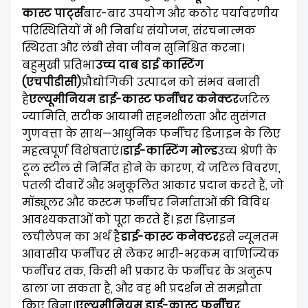
कास्ट पार्ट्स
बार-बार उपयोग और कठोर पर्यावरणीय
परिस्थितियों में भी निर्बाध संयोजन, संरचनात्मक
स्थिरता और लंबी सेवा जीवन सुनिश्चित करना।
बहुमुखी प्रतिभा
उच्च दाब डाई कास्टिंग
(एचपीडीसी)
प्रौद्योगिकी उत्पादन को संभव बनाती
है
एल्यूमीनियम डाई-कास्ट फर्नीचर कनेक्टर
जटिल
ज्यामिति, सटीक आयामी सहनशीलता और सुसंगत
गुणवत्ता के साथ—आधुनिक फर्नीचर डिजाइन के लिए
महत्वपूर्ण विशेषताएं।
डाई-कास्टिंग मोल्ड
उच्च श्रेणी के
टूल स्टील से निर्मित होने के कारण, ये जटिल विवरण,
पतली दीवारें और अनुकूलित आकार प्रदान करते हैं, जो
मॉड्यूलर और कस्टम फर्नीचर निर्माताओं की विविध
आवश्यकताओं को पूरा करते हैं। इस डिज़ाइन
लचीलेपन का अर्थ है
डाई-कास्ट कनेक्टर
इसे न्यूनतम
आवासीय फर्नीचर से लेकर भारी-भरकम वाणिज्यिक
फर्नीचर तक, किसी भी प्रकार के फर्नीचर के अनुरूप
ढाला जा सकता है, और वह भी प्रदर्शन से समझौता
किए बिना।
एल्यूमीनियम डाई-कास्ट फर्नीचर