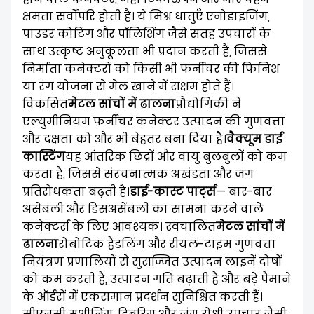
क्षमता सर्वोपरि होती है। ये मिश्र धातुएँ एनोडाइजिंग,
पाउडर कोटिंग और पॉलिशिंग जैसे सतह उपचारों के
साथ उत्कृष्ट अनुकूलता भी प्रदान करती हैं, जिससे
निर्माता कनेक्टरों को किसी भी फर्नीचर की फिनिश
या रंग योजना से मेल खाने में सक्षम होते हैं।
विकसित
मेटल सांचों में ढालना
प्रौद्योगिकी ने
एल्युमीनियम फर्नीचर कनेक्टर उत्पादन की गुणवत्ता
और दक्षता को और भी बेहतर बना दिया है।
वैक्यूम डाई
कास्टिंग
यह आंतरिक छिद्रों और वायु बुलबुलों को कम
करता है, जिससे संरचनात्मक अखंडता और जंग
प्रतिरोधकता बढ़ती है।
डाई-कास्ट पार्ट्स
— बार-बार
असेंबली और डिसअसेंबली का सामना करने वाले
कनेक्टर्स के लिए आवश्यक। स्वचालित
मेटल सांचों में
ढालना
रोबोटिक हैंडलिंग और रीयल-टाइम गुणवत्ता
नियंत्रण प्रणालियों से सुसज्जित उत्पादन लाइनें दोषों
को कम करती हैं, उत्पादन गति बढ़ाती हैं और बड़े पैमाने
के ऑर्डरों में एकसमान प्रदर्शन सुनिश्चित करती हैं।