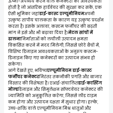
ऊष्मा-अपव्यय करने वाले कनेक्टरों की आवश्यकता
होती है जो आंतरिक हार्डवेयर की सुरक्षा कर सकें, एक
ऐसी भूमिका जहां
डाई-कास्ट एल्यूमीनियम
अपनी
उत्कृष्ट तापीय चालकता के कारण यह उत्कृष्ट प्रदर्शन
करता है। इसके अलावा, कस्टम फर्नीचर की बढ़ती
मांग ने इसे और भी बढ़ावा दिया है।
मेटल सांचों में
ढालना
निर्माताओं को लचीली उत्पादन क्षमता
विकसित करने में मदद मिलेगी, जिससे छोटे बैचों में,
विशिष्ट डिजाइन आवश्यकताओं के अनुरूप कस्टम-
डिजाइन किए गए कनेक्टरों का उत्पादन संभव हो
सकेगा।
आगे देखते हुए, भविष्य
एल्यूमीनियम डाई-कास्ट
फर्नीचर कनेक्टर
निरंतर तकनीकी प्रगति और बाजार
विस्तार की विशेषता है। एआई-संचालित
डाई-कास्टिंग
मोल्ड
डिजाइन और सिमुलेशन सॉफ्टवेयर कनेक्टर की
ज्यामिति को अनुकूलित करेगा, जिससे लीड टाइम
कम होगा और उत्पादन दक्षता में सुधार होगा। हल्के,
उच्च-शक्ति वाले एल्यूमीनियम मिश्र धातुओं और