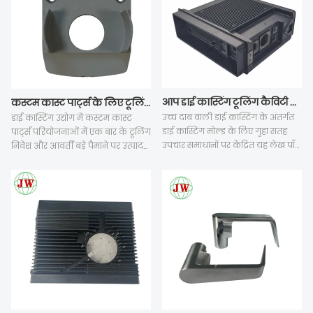
आप डाई कास्टिंग टूलिंग कैविटी पर कौन सा सतह उपचार लागू करते हैं?
कस्टम कास्ट पार्ट्स के लिए टूलिंग खर्च और बड़े पैमाने पर उत्पादन लागत को कैसे संतुलित किया जाए?
उच्च दाब वाली डाई कास्टिंग के अंतर्गत
डाई कास्टिंग उद्योग में कस्टम कास्ट
डाई कास्टिंग मोल्ड के लिए गुहा सतह
पार्ट्स परियोजनाओं में एक बार के टूलिंग
उपचार समाधानों पर केंद्रित यह लेख पाँच
निवेश और आवर्ती बड़े पैमाने पर उत्पादन
प्रमुख अनुभागों का विस्तार से वर्णन
लागत के बीच अंतर्निहित तालमेल की
करता है: गंभीर गुहा कार्य वातावरण, चार
आवश्यकता होती है। कई हितधारक
प्रमुख सुरक्षात्मक कोटिंग प्रौद्योगिकियाँ,
केवल प्रारंभिक डाई कोटेशन की तुलना
कोटिंग्स द्वारा बैच डाई कास्टिंग दोषों को
करते हैं, जबकि उच्च स्क्रैप दर, बार-बार
कैसे दूर किया जाता है, एल्युमीनियम डाई
डाई रखरखाव और अतिरिक्त द्वितीयक
कास्टिंग भागों के उत्पादन और सीएनसी
मशीनिंग सहित पूर्ण जीवनचक्र जोखिमों
मशीनिंग भत्ते पर आधारित मिलान नियम,
को अनदेखा करते हैं। यह लेख पांच
साथ ही प्रत्येक फिनिश की लागत और
व्यावहारिक आयामों का विश्लेषण करता
सेवा जीवन की तुलना। प्लाज्मा
है: मूल परिशोधन लागत तर्क, प्रारंभिक
नाइट्राइडिंग एक बुनियादी कम लागत
चरण में डीएफएम अनुकूलन, टूल स्टील
वाला उपचार है, जबकि टीडी कोटिंग बड़े
और कैविटी की मात्रा का मात्रा-उन्मुख
पैमाने पर उत्पादन के लिए सर्वोत्तम