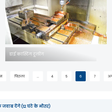
डाई कास्टिंग टूलींग
थम
पिछला
...
4
5
6
7
अ
जवाब देंगे (12 घंटे के भीतर)