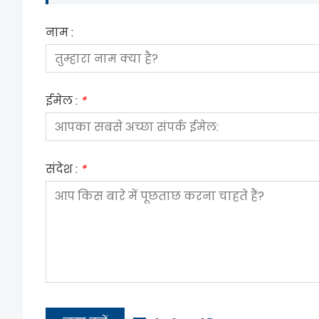
नाम :
ईमेल :
*
संदेश :
*