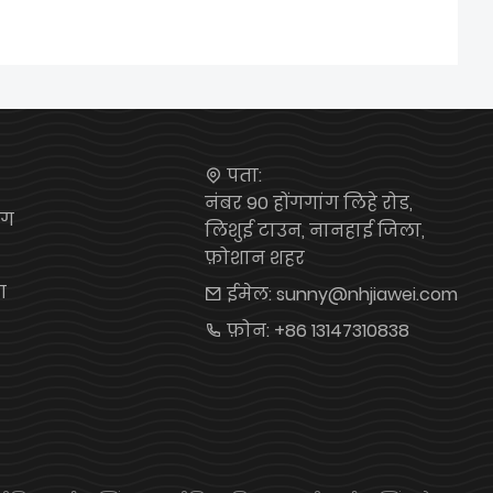
पता:
नंबर 90 होंगगांग लिहे रोड,
ंग
लिशुई टाउन, नानहाई जिला,
फ़ोशान शहर
ग
ईमेल:
sunny@nhjiawei.com
फ़ोन:
+86 13147310838