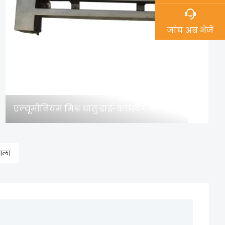
जांच अब भेजें
एल्यूमीनियम मिश्र धातु डाई-कास्टिंग भागों को हटाने के लिए एक नई विधि, संग्रह के लायक!
गला